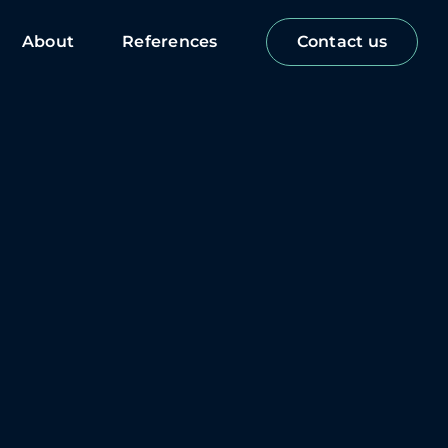
About
References
Contact us